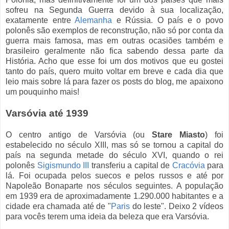
sofreu na Segunda Guerra devido à sua localização,
exatamente entre
Alemanha
e Rússia. O país e o povo
polonês são exemplos de reconstrução, não só por conta da
guerra mais famosa, mas em outras ocasiões também e
brasileiro geralmente não fica sabendo dessa parte da
História. Acho que esse foi um dos motivos que eu gostei
tanto do país, quero muito voltar em breve e cada dia que
leio mais sobre lá para fazer os posts do blog, me apaixono
um pouquinho mais!
Varsóvia até 1939
O centro antigo de Varsóvia (ou
Stare Miasto
) foi
estabelecido no século XIII, mas só se tornou a capital do
país na segunda metade do século XVI, quando o rei
polonês
Sigismundo III
transferiu a capital de
Cracóvia
para
lá. Foi ocupada pelos suecos e pelos russos e até por
Napoleão Bonaparte nos séculos seguintes. A população
em 1939 era de aproximadamente 1.290.000 habitantes e a
cidade era chamada até de "
Paris
do leste". Deixo 2 vídeos
para vocês terem uma ideia da beleza que era Varsóvia.