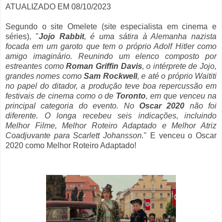
ATUALIZADO EM 08/10/2023
Segundo o site Omelete (site especialista em cinema e
séries), "
J
ojo Rabbit
, é uma sátira à Alemanha nazista
focada em um garoto que tem o próprio Adolf Hitler como
amigo imaginário.
Reunindo um elenco composto por
estreantes como
Roman Griffin Davis
, o intérprete de Jojo,
grandes nomes como
Sam Rockwell
, e até o próprio Waititi
no papel do ditador, a produção teve boa repercussão em
festivais de cinema como o de
Toronto
, em que venceu na
principal categoria do evento. No
Oscar 2020
não foi
diferente. O longa recebeu seis indicações, incluindo
Melhor Filme, Melhor Roteiro Adaptado e Melhor Atriz
Coadjuvante para Scarlett Johansson.
" E venceu o Oscar
2020 como Melhor Roteiro Adaptado!