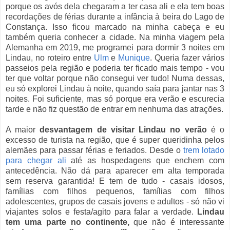
porque os avós dela chegaram a ter casa ali e ela tem boas
recordações de férias durante a infância à beira do Lago de
Constança. Isso ficou marcado na minha cabeça e eu
também queria conhecer a cidade. Na minha viagem pela
Alemanha em 2019, me programei para dormir 3 noites em
Lindau, no roteiro entre
Ulm
e
Munique
. Queria fazer vários
passeios pela região e poderia ter ficado mais tempo - vou
ter que voltar porque não consegui ver tudo! Numa dessas,
eu só explorei Lindau à noite, quando saía para jantar nas 3
noites. Foi suficiente, mas só porque era verão e escurecia
tarde e não fiz questão de entrar em nenhuma das atrações.
A maior
desvantagem de visitar Lindau no verão
é o
excesso de turista na região, que é super queridinha pelos
alemães para passar férias e feriados. Desde o
trem lotado
para chegar ali
até as hospedagens que enchem com
antecedência. Não dá para aparecer em alta temporada
sem reserva garantida! E tem de tudo - casais idosos,
famílias com filhos pequenos, famílias com filhos
adolescentes, grupos de casais jovens e adultos - só não vi
viajantes solos e festa/agito para falar a verdade.
Lindau
tem uma parte no continente,
que não é interessante