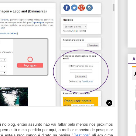
A
i no blog, então assunto não vai faltar pelo menos nos próximos
uem está meio perdido por aqui, a melhor maneira de pesquisar
ê esteja procurando é direto na página "
Destinos
" ali em cima