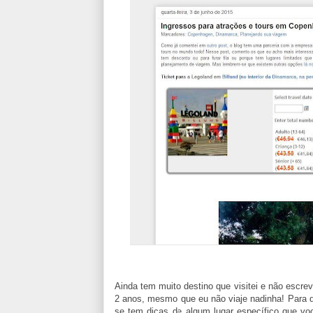
Ainda tem muito destino que visitei e não escrev
2 anos, mesmo que eu não viaje nadinha! Para q
se tem dicas de algum lugar específico que voc