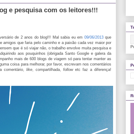
og e pesquisa com os leitores!!!
T
ersário de 2 anos do blog!!! Mal sabia eu em
09/06/2013
que
 e amigos que faria pelo caminho e a paixão cada vez maior por
P
ensem que é só viajar não, o trabalho envolve muita pesquisa e
dquirindo aos pouquinhos (obrigada Santo Google e galera da
companho mais de 600 blogs de viagem só para tentar manter as
lguma coisa para melhorar, por favor, escrevam nos comentários
P
da comentário,
like
, compartilhada,
follow
etc faz a diferença!
R