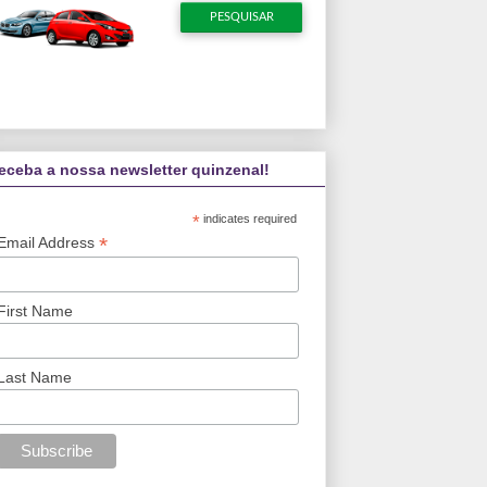
eceba a nossa newsletter quinzenal!
*
indicates required
*
Email Address
First Name
Last Name