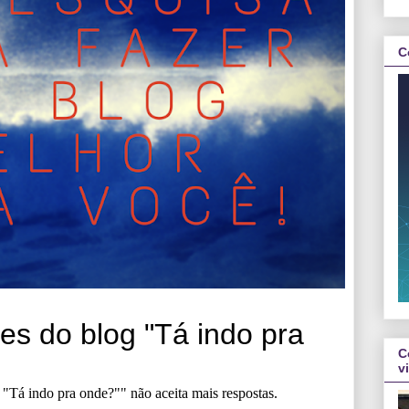
C
C
v