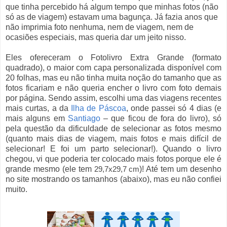
que tinha percebido há algum tempo que minhas fotos (não
só as de viagem) estavam uma bagunça. Já fazia anos que
não imprimia foto nenhuma, nem de viagem, nem de
ocasiões especiais, mas queria dar um jeito nisso.
Eles ofereceram o Fotolivro Extra Grande (formato
quadrado), o maior com capa personalizada disponível com
20 folhas, mas eu não tinha muita noção do tamanho que as
fotos ficariam e não queria encher o livro com foto demais
por página. Sendo assim, escolhi uma das viagens recentes
mais curtas, a da
Ilha de Páscoa
, onde passei só 4 dias (e
mais alguns em
Santiago
– que ficou de fora do livro), só
pela questão da dificuldade de selecionar as fotos mesmo
(quanto mais dias de viagem, mais fotos e mais difícil de
selecionar! E foi um parto selecionar!). Quando o livro
chegou, vi que poderia ter colocado mais fotos porque ele é
grande mesmo (ele tem
29,7x29,7 cm
)! Até tem um desenho
no site mostrando os tamanhos (abaixo), mas eu não confiei
muito.