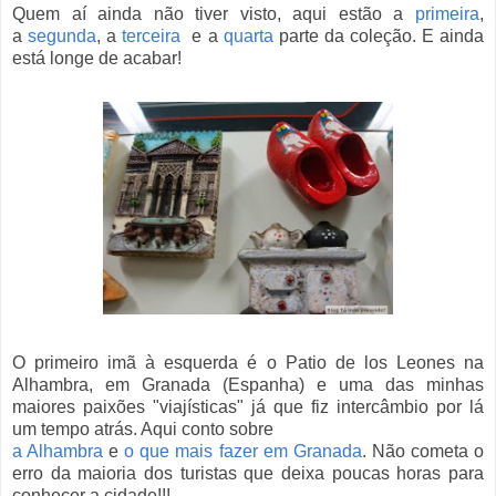
Quem aí ainda não tiver visto, aqui estão a
primeira
,
a
segunda
, a
terceira
e a
quarta
parte da coleção. E ainda
está longe de acabar!
O primeiro imã à esquerda é o Patio de los Leones na
Alhambra, em Granada (Espanha) e uma das minhas
maiores paixões "viajísticas" já que fiz intercâmbio por lá
um tempo atrás. Aqui conto sobre
a Alhambra
e
o que mais fazer em Granada
. Não cometa o
erro da maioria dos turistas que deixa poucas horas para
conhecer a cidade!!!