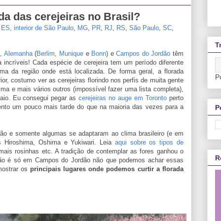
da das cerejeiras no Brasil?
,
ES
,
interior de São Paulo
,
MG
,
PR
,
RJ
,
RS
,
São Paulo
,
SC
,
T
o
,
Alemanha
(
Berlim
,
Munique
e
Bonn
) e
Campos do Jordão
têm
incríveis! Cada espécie de cerejeira tem um período diferente
ima da região onde está localizada. De forma geral, a florada
P
ior, costumo ver as cerejeiras florindo nos perfis de muita gente
a e mais vários outros (impossível fazer uma lista completa),
aio. Eu consegui pegar as
cerejeiras no auge em Toronto
perto
ento um pouco mais tarde do que na maioria das vezes para a
P
ão e somente algumas se adaptaram ao clima brasileiro (e em
es Hiroshima, Oshima e Yukiwari. Leia
aqui sobre os tipos de
ais rosinhas etc. A tradição de contemplar as fores ganhou o
R
 não é só em Campos do Jordão não que podemos achar essas
 mostrar os
principais lugares onde podemos curtir a florada