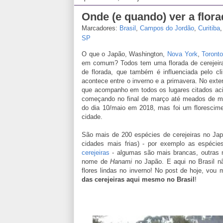
Onde (e quando) ver a flora
Marcadores:
Brasil
,
Campos do Jordão
,
Curitiba
SP
O que o Japão, Washington,
Nova York
,
Toront
em comum? Todos tem uma florada de cerejeira 
de florada, que também é influenciada pelo cl
acontece entre o inverno e a primavera. No exter
que acompanho em todos os lugares citados acim
começando no final de março até meados de m
do dia 10/maio em 2018, mas foi um florescim
cidade.
São mais de 200 espécies de cerejeiras no Jap
cidades mais frias) - por exemplo as espéci
cerejeiras
- algumas são mais brancas, outras m
nome de
Hanami
no Japão. E aqui no Brasil
flores lindas no inverno! No post de hoje, vou
das cerejeiras aqui mesmo no Brasil
!