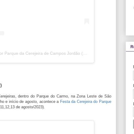
R
Uma publicação compartilhada por Parque da Cerejeira de Campos Jordão (@parque.da.cerejeira)
)
erejeiras, dentro do Parque do Carmo, na Zona Leste de São
lho e início de agosto, acontece a
Festa da Cerejeira do Parque
,11,12,13 de agosto/2023).