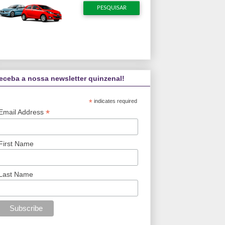
eceba a nossa newsletter quinzenal!
*
indicates required
*
Email Address
First Name
Last Name