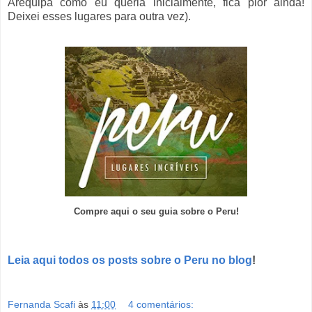
Arequipa como eu queria inicialmente, fica pior ainda!
Deixei esses lugares para outra vez).
Compre aqui o seu guia sobre o Peru!
Leia aqui todos os posts sobre o Peru no blog
!
Fernanda Scafi
às
11:00
4 comentários: