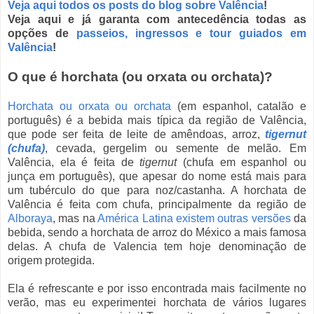
Veja aqui todos os posts do blog sobre Valência
!
Veja aqui e já garanta com antecedência todas as
opções de
passeios, ingressos e tour guiados em
Valência
!
O que é horchata (ou orxata ou orchata)?
Horchata ou orxata ou orchata
(em espanhol, catalão e
português) é a bebida mais típica da região de Valência,
que pode ser feita de leite de amêndoas, arroz,
tigernut
(chufa)
, cevada, gergelim ou semente de melão. Em
Valência, ela é feita de
tigernut
(chufa em espanhol ou
junça em português), que apesar do nome está mais para
um tubérculo do que para noz/castanha. A horchata de
Valência é feita com chufa, principalmente da região de
Alboraya
, mas na
América Latina existem outras versões
da
bebida, sendo a horchata de arroz do México a mais famosa
delas. A chufa de Valencia tem hoje denominação de
origem protegida.
Ela é refrescante e por isso encontrada mais facilmente no
verão, mas eu experimentei horchata de vários lugares