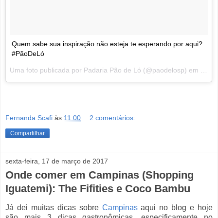
Quem sabe sua inspiração não esteja te esperando por aqui?
#PãoDeLó
Uma foto publicada por Padaria Pão de Ló (@paodelosp) em
Out 2
Fernanda Scafi
às
11:00
2 comentários:
Compartilhar
sexta-feira, 17 de março de 2017
Onde comer em Campinas (Shopping
Iguatemi): The Fifities e Coco Bambu
Já dei muitas dicas sobre
Campinas
aqui no blog e hoje
são mais 3 dicas gastronômicas, especificamente no