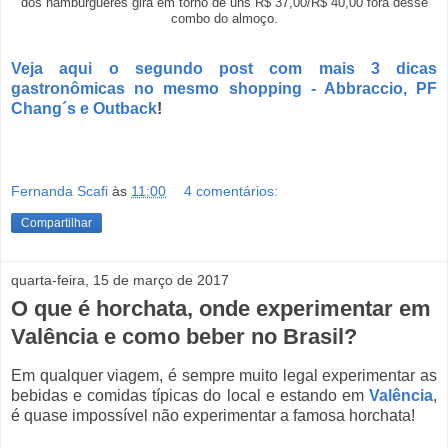
dos hamburgueres gira em torno de uns R$ 37,00/R$ 40,00 fora desse
combo do almoço.
Veja aqui o segundo post com mais 3 dicas
gastronômicas no mesmo shopping - Abbraccio, PF
Chang´s e Outback
!
Fernanda Scafi
às
11:00
4 comentários:
Compartilhar
quarta-feira, 15 de março de 2017
O que é horchata, onde experimentar em
Valência e como beber no Brasil?
Em qualquer viagem, é sempre muito legal experimentar as
bebidas e comidas típicas do local e estando em
Valência
,
é quase impossível não experimentar a famosa horchata!