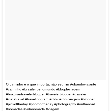
O caminho é o que importa, não seu fim #obaudoviajante
#caminho #brasileirosnomundo #blogdeviagem
#braziliantravelerblogger #travelerblogger #traveler
#instatravel #travelinggram #rbbv #rbbvviagem #blogger
#pickoftheday #photooftheday #photography #ontheroad
#nomades #vidanomade #viagem