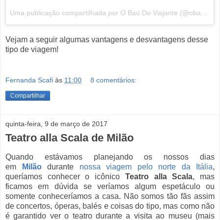
Uma publicação compartilhada por O Baú Do Viajante (@obaudoviajante) em
Vejam a seguir algumas vantagens e desvantagens desse
tipo de viagem!
Fernanda Scafi
às
11:00
8 comentários:
Compartilhar
quinta-feira, 9 de março de 2017
Teatro alla Scala de Milão
Quando estávamos planejando os nossos dias
em
Milão
durante
nossa viagem pelo norte da Itália
,
queríamos conhecer o icônico
Teatro alla Scala
, mas
ficamos em dúvida se veríamos algum espetáculo ou
somente conheceríamos a casa. Não somos tão fãs assim
de concertos, óperas, balés e coisas do tipo, mas como não
é garantido ver o teatro durante a visita ao museu (mais