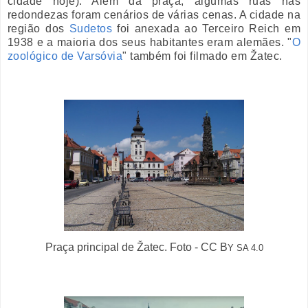
cidade hoje). Além da praça, algumas ruas nas
redondezas foram cenários de várias cenas. A cidade na
região dos
Sudetos
foi anexada ao Terceiro Reich em
1938 e a maioria dos seus habitantes eram alemães. "
O
zoológico de Varsóvia
" também foi filmado em
Žatec.
Praça principal de Žatec. Foto - CC B
Y SA 4.0