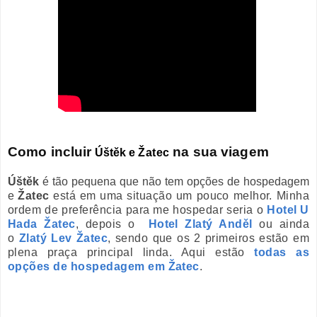
Como incluir
na sua viagem
Úštěk
e
Ža
tec
Úštěk
é tão pequena que não tem opções de
hospedagem
e
Žatec
está em uma situação um pouco melhor. Minha
ordem de preferência para me hospedar seria o
Hotel U
Hada Žatec
, depois o
Hotel Zlatý Anděl
ou ainda
o
Zlatý Lev Žatec
, sendo que os 2 primeiros estão em
plena praça principal linda. Aqui estão
todas as
opções de hospedagem em
Žatec
.