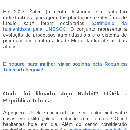
Em 2023,
Žatec (o centro histórico e o subúrbio
industrial) e a paisagem das plantações centenárias de
lúpulo
saaz
foram declaradas
patrimônio da
humanidade pela UNESCO
. O conjunto representa a
evolução de processos agroindustriais e o sistema de
produção do lúpulo da Idade Média tardia até os dias
atuais.
É seguro para mulher viajar sozinha pela República
Tcheca/Tchequia?
Onde foi filmado Jojo Rabbit? Úštěk
-
República Tcheca
A peq
uena
Úštěk
é conhecida por se
u centro medieval e
casas em estilo gótico, contando com cerca de 3 mil
habitantes hoje em dia. Além do centro considerado