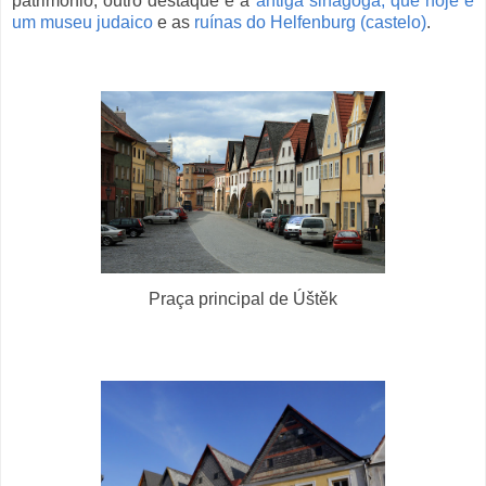
patrimônio, outro destaque é a
antiga sinagoga, que hoje é
um museu judaico
e as
ruínas do Helfenburg (castelo)
.
Praça principal de Úštěk