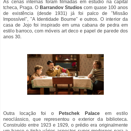
As cenas internas foram filmadas em estúdio na capital
tcheca, Praga. O
Barrandov Studios
com quase 100 anos
de existência (desd
e 1931) já foi palco de "Missão
Impossível", "A Identidade Bourne" e outros.
O interior da
casa de Jojo foi inspirado em uma cabana de pedra em
estilo barroco, com móveis art deco e papel de parede dos
anos 30.
Outra locação foi o
Petschek Palace
em estilo
neoclássico, que representou o exterior da biblioteca.
Construído entre 1923 e 1929, o prédio era originalmente
um banco e tinha vários aspectos super modernos para a