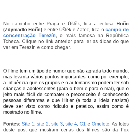
No caminho entre Praga e Úštěk, fica a eclusa
Hořín
(
Zdymadlo Hořín)
e entre
Úštěk e
Ža
tec, fica o
campo de
concentração Terezín
, o mais famosa na República
Tcheca. Clique no link anterior para ler as dicas do que
ver em Terezín e como chegar.
O filme tem um tipo de humor que não agrada todo mundo,
mas levanta vários pontos importantes, como por exemplo,
a influência que os grupos e o autoritarismo podem ter sob
crianças e adolescentes (para o bem e para o mal), que o
jeito mais fácil de combater o preconceito é conhecendo
pessoas diferentes e que Hitler (e toda a ideia nazista)
deve ser visto como ridículo e patético, assim como é
mostrado no filme.
Fontes:
Site 1
,
site 2
,
site 3
,
site 4
,
G1
e
Omelete
. As fotos
deste pos
t que mostram cenas dos filmes são da
Fox