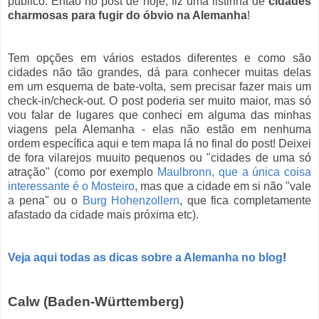
público. Então no post de hoje, fiz uma listinha de
cidades
charmosas para fugir do óbvio na Alemanha
!
Tem opções em vários estados diferentes e como são
cidades não tão grandes, dá para conhecer muitas delas
em um esquema de bate-volta, sem precisar fazer mais um
check-in/check-out. O post poderia ser muito maior, mas só
vou falar de lugares que conheci em alguma das minhas
viagens pela Alemanha - elas não estão em nenhuma
ordem específica aqui e tem mapa lá no final do post! Deixei
de fora vilarejos muuito pequenos ou "cidades de uma só
atração" (como por exemplo
Maulbronn, que a única coisa
interessante é o Mosteiro
, mas que a cidade em si não "vale
a pena" ou o
Burg Hohenzollern
, que fica completamente
afastado da cidade mais próxima etc).
Veja aqui todas as dicas sobre a Alemanha no blog
!
Calw (Baden-Württemberg)