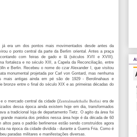
a já era um dos pontos mais movimentados desde antes da
rou o ponto central da parte da Berlim oriental. Antes a praça
contando com feiras de gado e lã (séculos XVII e XVIII).
A
a fortaleza e no século XIII, a Capela da Reconciliação, entre
lln e Berlin. Recebeu o nome do czar Alexander I, que visitou
ata monumental projetada por Carl von Gontard, mas nenhuma
(as mais antigas ainda em pé são de 1929 - Berolinahaus e
 bronze entre o final do século XIX e as primeiras décadas do
Zentralmarkthalle Berlin)
 e o mercado central da cidade (
era de
izados dessa época ainda existem hoje em dia, transformados
a a tradicional loja de departamento Tietz. O agito da área foi
A grande maioria dos prédios nessa área hoje é da década de 60
m altos para o padrão berlinense estão sendo construídos agora
sta na época da cidade dividida - durante a Guerra Fria. Como é
beu paradas militares e manifestações diversas.