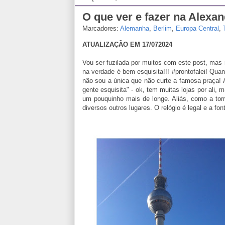
O que ver e fazer na Alexa
Marcadores:
Alemanha
,
Berlim
,
Europa Central
,
ATUALIZAÇÃO EM 17/072024
Vou ser fuzilada por muitos com este post, ma
na verdade é bem esquisita!!! #prontofalei! Quan
não sou a única que não curte a famosa praça! A
gente esquisita" - ok, tem muitas lojas por ali, 
um pouquinho mais de longe. Aliás, como a torr
diversos outros lugares. O relógio é legal e a fo