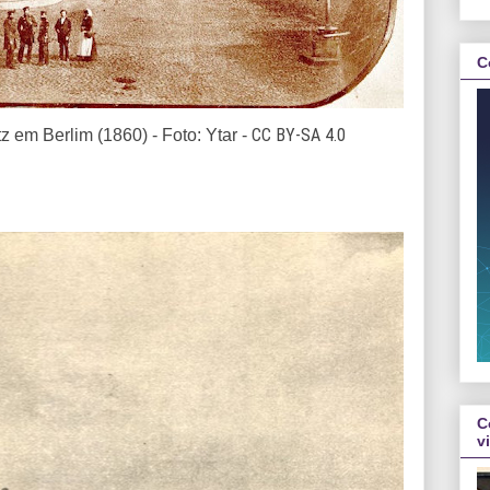
C
CC BY-SA 4.0
z em Berlim (1860) - Foto: Ytar -
C
v