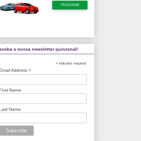
eceba a nossa newsletter quinzenal!
*
indicates required
*
Email Address
First Name
Last Name