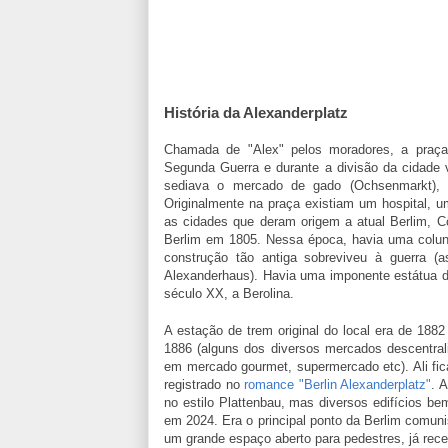
História da Alexanderplatz
Chamada de "Alex" pelos moradores, a praç
Segunda Guerra e durante a divisão da cidade vi
sediava o mercado de gado (Ochsenmarkt), 
Originalmente na praça existiam um hospital, um
as cidades que deram origem a atual Berlim, Cö
Berlim em 1805. Nessa época, havia uma colun
construção tão antiga sobreviveu à guerra 
Alexanderhaus). Havia uma imponente estátua de
século XX, a Berolina.
A estação de trem original do local era de 1882
1886 (alguns dos diversos mercados descentral
em mercado gourmet, supermercado etc). Ali ficav
registrado no
romance "Berlin Alexanderplatz"
. 
no estilo Plattenbau, mas diversos edifícios be
em 2024. Era o principal ponto da Berlim comuni
um grande espaço aberto para pedestres, já rece