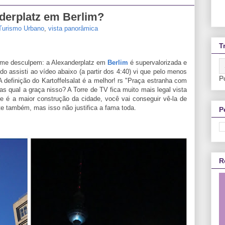
nderplatz em Berlim?
Turismo Urbano
,
vista panorâmica
T
s me desculpem: a Alexanderplatz em
Berlim
é supervalorizada e
do assisti ao vídeo abaixo (a partir dos 4:40) vi que pelo menos
P
 definição do Kartoffelsalat é a melhor! rs "Praça estranha com
mas qual a graça nisso? A Torre de TV fica muito mais legal vista
e é a maior construção da cidade, você vai conseguir vê-la de
nte também, mas isso não justifica a fama toda.
P
R