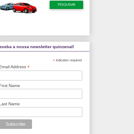
eceba a nossa newsletter quinzenal!
*
indicates required
*
Email Address
First Name
Last Name