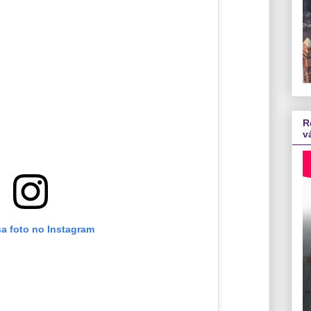
R
v
sa foto no Instagram