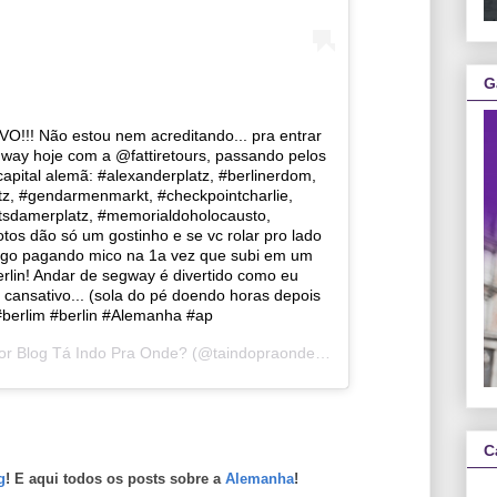
G
! Não estou nem acreditando... pra entrar
gway hoje com a @fattiretours, passando pelos
 capital alemã: #alexanderplatz, #berlinerdom,
tz, #gendarmenmarkt, #checkpointcharlie,
otsdamerplatz, #memorialdoholocausto,
tos dão só um gostinho e se vc rolar pro lado
igo pagando mico na 1a vez que subi em um
rlin! Andar de segway é divertido como eu
 cansativo... (sola do pé doendo horas depois
 #berlim #berlin #Alemanha #ap
por
Blog Tá Indo Pra Onde?
(@taindopraonde) em
11 de Jun, 2019 às 
C
g
! E aqui todos os posts sobre a
Alemanha
!