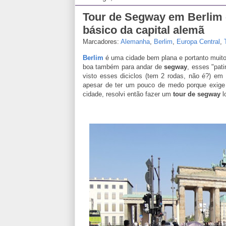
Tour de Segway em Berlim -
básico da capital alemã
Marcadores:
Alemanha
,
Berlim
,
Europa Central
,
Berlim
é uma cidade bem plana e portanto muito
boa também para andar de
segway
, esses "pati
visto esses diciclos (tem 2 rodas, não é?) em
apesar de ter um pouco de medo porque exige 
cidade, resolvi então fazer um
tour de segway
l