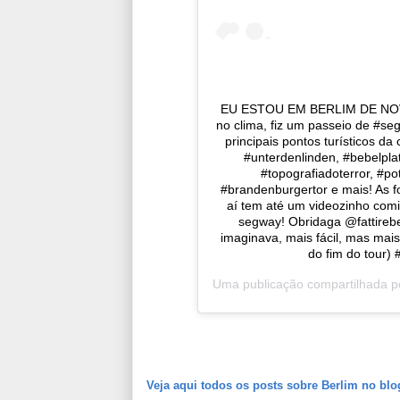
EU ESTOU EM BERLIM DE NOVO!!
no clima, fiz um passeio de #se
principais pontos turísticos da
#unterdenlinden, #bebelpla
#topografiadoterror, #p
#brandenburgertor e mais! As fo
aí tem até um videozinho com
segway! Obridaga @fattirebe
imaginava, mais fácil, mas mais
do fim do tour)
Uma publicação compartilhada 
Veja aqui todos os posts sobre Berlim no blo