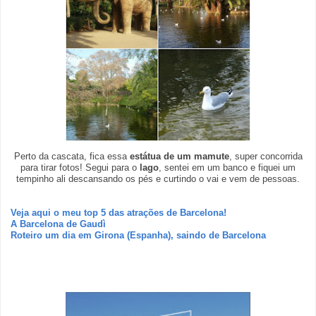
Perto da cascata, fica essa
estátua de um mamute
, super concorrida
para tirar fotos! Segui para o
lago
, sentei em um banco e fiquei um
tempinho ali descansando os pés e curtindo o vai e vem de pessoas.
Veja aqui o meu top 5 das atrações de Barcelona!
A Barcelona de Gaudì
Roteiro um dia em Girona (Espanha), saindo de Barcelona