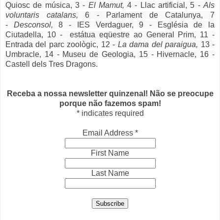
Quiosc de música,
3 -
El Mamut,
4 - Llac artificial,
5 -
Als
voluntaris catalans,
6 - Parlament de Catalunya,
7
-
Desconsol,
8 - IES Verdaguer,
9 - Església de la
Ciutadella,
10 - estátua eqüestre ao General Prim,
11 -
Entrada del parc zoològic,
12 -
La dama del paraigua,
13 -
Umbracle,
14 - Museu de Geologia,
15 - Hivernacle,
16 -
Castell dels Tres Dragons.
Receba a nossa newsletter quinzenal! Não se preocupe
porque não fazemos spam!
*
indicates required
Email Address
*
First Name
Last Name