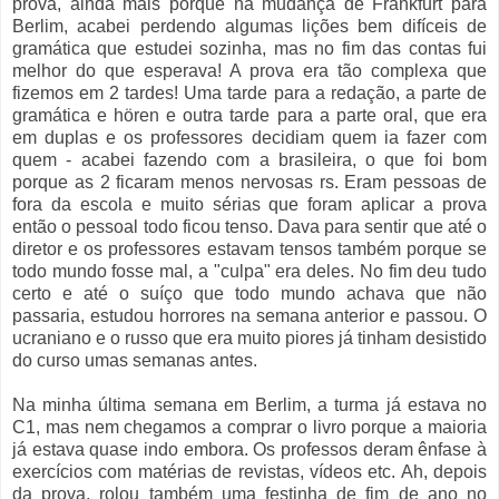
prova, ainda mais porque na mudança de Frankfurt para
Berlim, acabei perdendo algumas lições bem difíceis de
gramática que estudei sozinha, mas no fim das contas fui
melhor do que esperava! A prova era tão complexa que
fizemos em 2 tardes! Uma tarde para a redação, a parte de
gramática e hören e outra tarde para a parte oral, que era
em duplas e os professores decidiam quem ia fazer com
quem - acabei fazendo com a brasileira, o que foi bom
porque as 2 ficaram menos nervosas rs. Eram pessoas de
fora da escola e muito sérias que foram aplicar a prova
então o pessoal todo ficou tenso. Dava para sentir que até o
diretor e os professores estavam tensos também porque se
todo mundo fosse mal, a "culpa" era deles. No fim deu tudo
certo e até o suíço que todo mundo achava que não
passaria, estudou horrores na semana anterior e passou. O
ucraniano e o russo que era muito piores já tinham desistido
do curso umas semanas antes.
Na minha última semana em Berlim, a turma já estava no
C1, mas nem chegamos a comprar o livro porque a maioria
já estava quase indo embora. Os professos deram ênfase à
exercícios com matérias de revistas, vídeos etc. Ah, depois
da prova, rolou também uma festinha de fim de ano no