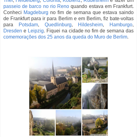
Trier
,
Heidelberg
,
Colônia
,
Koblenz
,
Rüdesheim
e fazer um
passeio de barco no rio Reno
quando estava em Frankfurt.
Conheci
Magdeburg
no fim de semana que estava saindo
de Frankfurt para ir para Berlim e em Berlim, fiz bate-voltas
para
Potsdam
,
Quedlinburg
,
Hildesheim
,
Hamburgo
,
Dresden
e
Leipzig
. Fiquei na cidade no fim de semana das
comemorações dos 25 anos da queda do Muro de Berlim
.