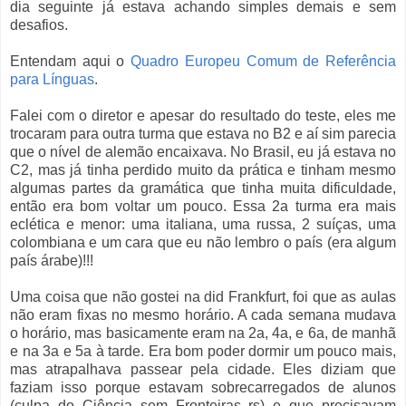
dia seguinte já estava achando simples demais e sem
desafios.
Entendam aqui o
Quadro Europeu Comum de Referência
para Línguas
.
Falei com o diretor e apesar do resultado do teste, eles me
trocaram para outra turma que estava no B2 e aí sim parecia
que o nível de alemão encaixava. No Brasil, eu já estava no
C2, mas já tinha perdido muito da prática e tinham mesmo
algumas partes da gramática que tinha muita dificuldade,
então era bom voltar um pouco. Essa 2a turma era mais
eclética e menor: uma italiana, uma russa, 2 suíças, uma
colombiana e um cara que eu não lembro o país (era algum
país árabe)!!!
Uma coisa que não gostei na did Frankfurt, foi que as aulas
não eram fixas no mesmo horário. A cada semana mudava
o horário, mas basicamente eram na 2a, 4a, e 6a, de manhã
e na 3a e 5a à tarde. Era bom poder dormir um pouco mais,
mas atrapalhava passear pela cidade. Eles diziam que
faziam isso porque estavam sobrecarregados de alunos
(culpa do Ciência sem Fronteiras rs) e que precisavam