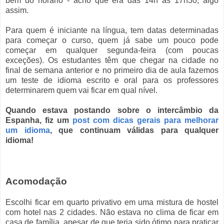
bem do horário - acho que era das 14h às 17h30, algo
assim.
Para quem é iniciante na língua, tem datas determinadas
para começar o curso, quem já sabe um pouco pode
começar em qualquer segunda-feira (com poucas
exceções). Os estudantes têm que chegar na cidade no
final de semana anterior e no primeiro dia de aula fazemos
um teste de idioma escrito e oral para os professores
determinarem quem vai ficar em qual nível.
Quando estava postando sobre o intercâmbio da
Espanha, fiz um
post com dicas gerais para melhorar
um idioma
, que continuam válidas para qualquer
idioma!
Acomodação
Escolhi ficar em quarto privativo em uma mistura de hostel
com hotel nas 2 cidades. Não estava no clima de ficar em
casa de família, apesar de que teria sido ótimo para praticar