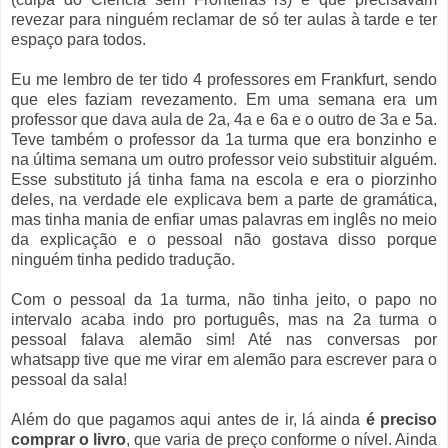
revezar para ninguém reclamar de só ter aulas à tarde e ter
espaço para todos.
Eu me lembro de ter tido 4 professores em Frankfurt, sendo
que eles faziam revezamento. Em uma semana era um
professor que dava aula de 2a, 4a e 6a e o outro de 3a e 5a.
Teve também o professor da 1a turma que era bonzinho e
na última semana um outro professor veio substituir alguém.
Esse substituto já tinha fama na escola e era o piorzinho
deles, na verdade ele explicava bem a parte de gramática,
mas tinha mania de enfiar umas palavras em inglês no meio
da explicação e o pessoal não gostava disso porque
ninguém tinha pedido tradução.
Com o pessoal da 1a turma, não tinha jeito, o papo no
intervalo acaba indo pro português, mas na 2a turma o
pessoal falava alemão sim! Até nas conversas por
whatsapp tive que me virar em alemão para escrever para o
pessoal da sala!
Além do que pagamos aqui antes de ir, lá ainda
é preciso
comprar o livro
, que varia de preço conforme o nível. Ainda