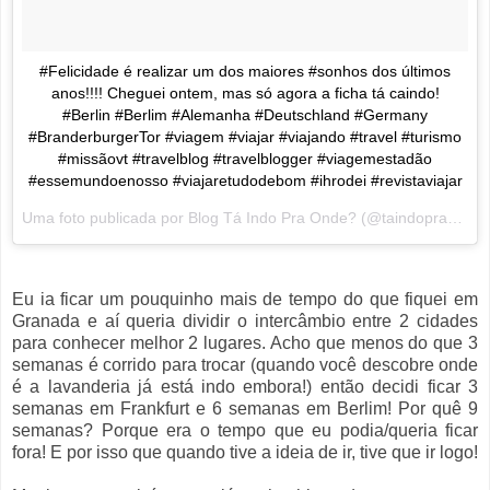
#Felicidade é realizar um dos maiores #sonhos dos últimos
anos!!!! Cheguei ontem, mas só agora a ficha tá caindo!
#Berlin #Berlim #Alemanha #Deutschland #Germany
#BranderburgerTor #viagem #viajar #viajando #travel #turismo
#missãovt #travelblog #travelblogger #viagemestadão
#essemundoenosso #viajaretudodebom #ihrodei #revistaviajar
Uma foto publicada por Blog Tá Indo Pra Onde? (@taindopraonde) em
Eu ia ficar um pouquinho mais de tempo do que fiquei em
Granada e aí queria dividir o intercâmbio entre 2 cidades
para conhecer melhor 2 lugares. Acho que menos do que 3
semanas é corrido para trocar (quando você descobre onde
é a lavanderia já está indo embora!) então decidi ficar 3
semanas em Frankfurt e 6 semanas em Berlim! Por quê 9
semanas? Porque era o tempo que eu podia/queria ficar
fora! E por isso que quando tive a ideia de ir, tive que ir logo!