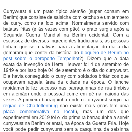
Currywurst é um prato típico alemão (super comum em
Berlim) que consiste de salsicha com ketchup e um tempero
de curry, como na foto acima. Normalmente servido com
batatas fritas (e às vezes com pão), o prato surgiu após a
Segunda Guerra Mundial na Berlim ocidental. Com a
escassez de diversos ingredientes tradicionais, as pessoas
tinham que ser criativas para a alimentação do dia a dia
(lembram que contei da história do
bloqueio de Berlim no
post sobre o aeroporto Tempelhof
?). Dizem que a data
exata da inv
enção de
Herta Heuwer
fo
i 4 de setembro de
1949 e por isso hoje 04 de setembro é o dia do currywurst.
Ela havia conseguido o curry com soldados britânicos que
ocupavam aquela área da cidade na época. O lanche
rapidamente fez sucesso nas barraquinhas de rua (imbiss
em alemão) onde o pessoal come em pé na maioria das
vezes. A primeira barraquinha onde o currywurst surgiu na
região de Charlottenburg
não existe mais (mas tem uma
placa comemorativa no local!
), mas um dos que
experimentei em 2019 foi o da primeira barraquinha a servir
currywust na Berlim oriental, na época da Guerra Fria. Hoje
você pode pedir currywurst sem a casquinha da salsinha