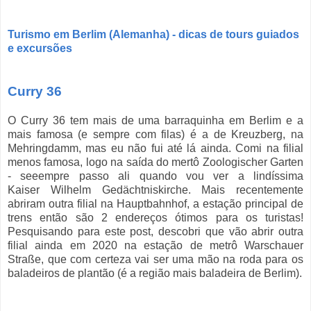
Turismo em Berlim (Alemanha) - dicas de tours guiados
e excursões
Curry 36
O Curry 36 tem mais de uma barraquinha em Berlim e a
mais famosa (e sempre com filas) é a de Kreuzberg, na
Mehringdamm, mas eu não fui até lá ainda. Comi na filial
menos famosa, logo na s
aída do mertô Zoologischer Garten
- seeempre passo ali quando vou ver a lindíssima
Kaiser
Wilhelm Gedächtniskirche. Mais recentemente
abriram outra filial na Hauptbahnhof, a estação principal de
trens então são 2 endereços ótimos para os turistas!
Pesquisando para este post, descobri que vão abrir outra
filial ainda em 2020 na estaçã
o de metrô
Warschauer
Straße, que com certeza vai ser uma mão na roda para os
baladeiros de plantão (é a região mais baladeira de Berlim).