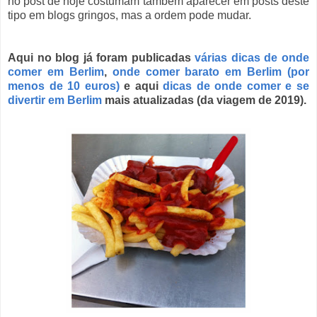
no post de hoje costumam também aparecer em posts deste
tipo em blogs gringos, mas a ordem pode mudar.
Aqui no blog já foram publicadas
várias dicas de onde
comer em Berlim
,
onde comer barato em Berlim (por
menos de 10 euros)
e aqui
dicas de onde comer e se
divertir em Berlim
mais atualizadas (da viagem de 2019).