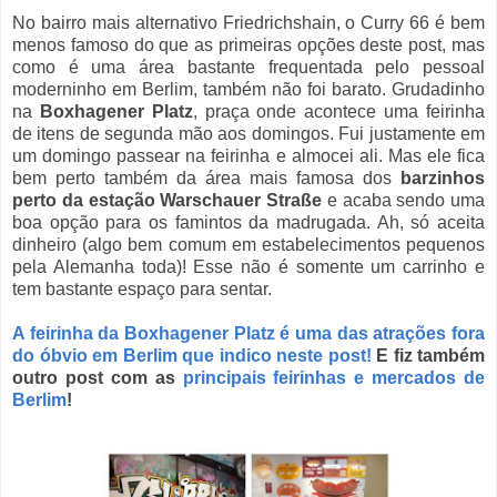
No bairro mais alterna
tivo
Friedrichshain, o Curry 66 é bem
menos famoso do que as primeiras opções deste post, mas
como é uma área bastante frequentada pelo pessoal
moderninho em Berlim, também não foi barato. Grudadinho
na
Boxhagener Platz
, praça onde acontece uma feirinha
de itens de segunda mão aos domingos. Fui justamente em
um domingo passear na feirinha e almocei ali. Mas ele fica
bem perto também da área mais famosa dos
barzinhos
perto da estação
Warschauer Straße
e acaba sendo uma
boa opção para os famintos da madrugada. Ah, só aceita
dinheiro (algo bem comum em estabelecimentos pequenos
pela Alemanha toda)! Esse não é somente um carrinho e
tem bastante espaço para sentar.
A feirinha da Boxhagener Platz é uma das atrações fora
do óbvio em Berlim que indico neste post!
E fiz também
outro post com as
principais feirinhas e mercados de
Berlim
!