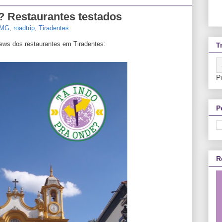
 Restaurantes testados
MG
,
roadtrip
,
Tiradentes
ews dos restaurantes em Tiradentes:
T
P
P
R