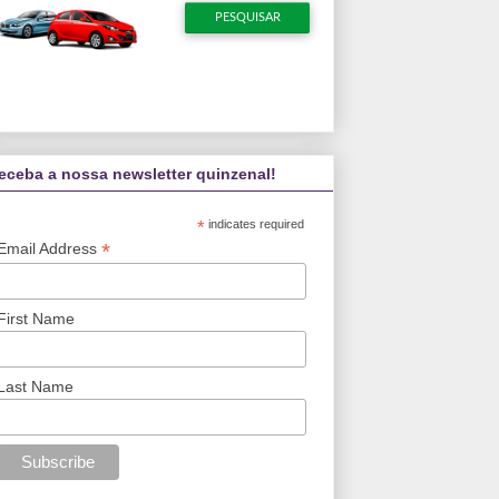
eceba a nossa newsletter quinzenal!
*
indicates required
*
Email Address
First Name
Last Name