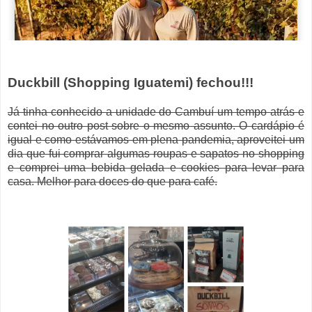
Duckbill (Shopping Iguatemi) fechou!!!
Já tinha conhecido a unidade do Cambuí um tempo atrás e
contei no outro post sobre o mesmo assunto. O cardápio é
igual e como estávamos em plena pandemia, aproveitei um
dia que fui comprar algumas roupas e sapatos no shopping
e comprei uma bebida gelada e cookies para levar para
casa. Melhor para doces do que para café.