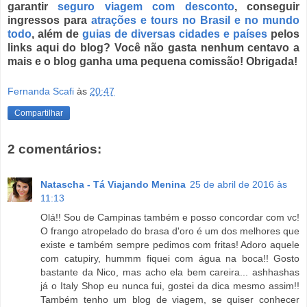
garantir
seguro viagem com desconto
,
conseguir
ingressos para
atrações e tours no Brasil
e no
mundo
todo
, além de
guias de diversas cidades e países
pelos
links aqui do blog? Você não gasta nenhum centavo a
mais e o blog ganha uma pequena comissão! Obrigada!
Fernanda Scafi
às
20:47
Compartilhar
2 comentários:
Natascha - Tá Viajando Menina
25 de abril de 2016 às
11:13
Olá!! Sou de Campinas também e posso concordar com vc!
O frango atropelado do brasa d'oro é um dos melhores que
existe e também sempre pedimos com fritas! Adoro aquele
com catupiry, hummm fiquei com água na boca!! Gosto
bastante da Nico, mas acho ela bem careira... ashhashas
já o Italy Shop eu nunca fui, gostei da dica mesmo assim!!
Também tenho um blog de viagem, se quiser conhecer