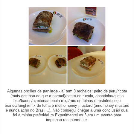
Algumas opções de
paninos
- aí tem 3 recheios: peito de peru/ricota
(mais gostosa do que a normal)/pesto de rúcula, abobrinha/queijo
brie/bacon/azeitona/cebola roxa/mix de folhas e rosbife/queijo
branco/funghi/mix de folha e molho honey mustard (amo honey mustard
e nunca acho no Brasil...). Não consegui chegar a uma conclusão qual
foi a minha preferida! rs Experimentei os 3 em um evento para
imprensa recentemente.