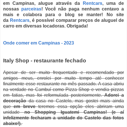
em Campinas, alugue através da
Rentcars
, uma de
nossas
parceiras
! Você não paga nenhum centavo a
mais e colabora para o blog se manter! No site
da
Rentcars
, é possível comparar preços de aluguel de
carro em diversas locadoras. Obrigada!
Onde comer em Campinas - 2023
Italy Shop - restaurante fechado
Apesar de ser muito frequentado e recomendado por
amigos meus, enrolei por muito tempo até conhecer
finalmente esse restaurante no mês passado. A casa abriu
na verdade no Cambuí como Pizza Shop e vendia pizzas
em fatias, mas foi reformulada posteriormente.
Adorei a
decoração
da casa no Castelo, mas gostei mais ainda
que
em breve
teremos essa opção eles abriram uma
unidade
no Shopping Iguatemi Campinas! (e aí
infelizmente fecharam a unidade do Castelo das fotos
abaixo!).