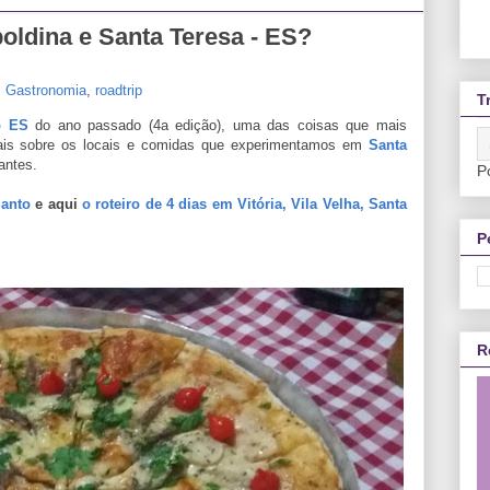
ldina e Santa Teresa - ES?
,
Gastronomia
,
roadtrip
T
o ES
do ano passado (4a edição), uma das coisas que mais
 mais sobre os locais e comidas que experimentamos em
Santa
antes.
P
Santo
e aqui
o roteiro de 4 dias em Vitória, Vila Velha, Santa
P
R