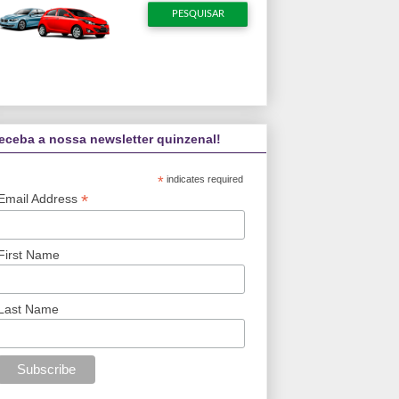
eceba a nossa newsletter quinzenal!
*
indicates required
*
Email Address
First Name
Last Name