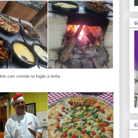
G
 kilo com comida no fogão à lenha
C