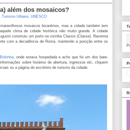
ia) além dos mosaicos?
,
Turismo Urbano
,
UNESCO
 maravilhosos mosaicos bizantinos, mas a cidade também tem
T
 aquele clima de cidade histórica não muito grande. A cidade
ugusto construiu um porto na vizinha Classis (Classe). Ravenna
dente com a decadência de Roma, mantendo a posição entre os
P
Bolonha,
onde estava hospedada e acho que foi um dos bate-
informações sobre horários de abertura, ingressos etc, cliquem
P
ciais ou a página do escritório de turismo da cidade.
R