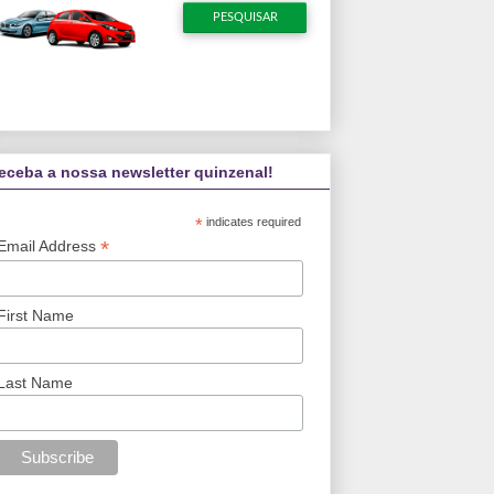
eceba a nossa newsletter quinzenal!
*
indicates required
*
Email Address
First Name
Last Name