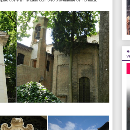
mpião que é alimentado com óleo proveniente de Florença.
R
v