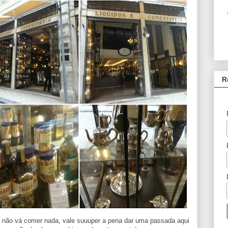
R
 não vá comer nada, vale suuuper a pena dar uma passada aqui