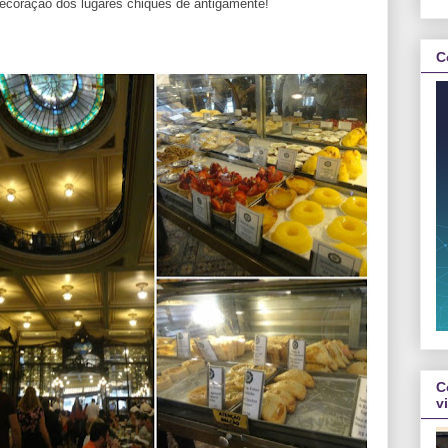
 decoração dos lugares chiques de antigamente!
C
C
v