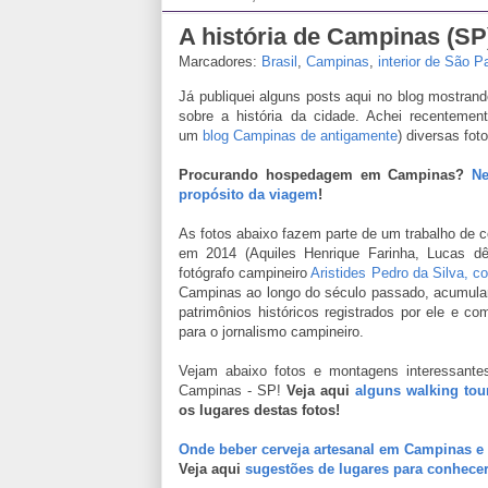
A história de Campinas (SP)
Marcadores:
Brasil
,
Campinas
,
interior de São P
Já publiquei alguns posts aqui no blog mostra
sobre a história da cidade. Achei recenteme
um
blog Campinas de antigamente
) diversas fot
Procurando hospedagem em Campinas?
Ne
propósito da viagem
!
As fotos abaixo fazem parte de um trabalho de
em 2014 (Aquiles Henrique Farinha, Lucas d
fotógrafo campineiro
Aristides Pedro da Silva, 
Campinas ao longo do século passado, acumuland
patrimônios históricos registrados por ele e 
para o jornalismo campineiro.
Vejam abaixo fotos e montagens interessantes 
Campinas - SP!
Veja aqui
alguns walking tou
os lugares destas fotos!
Onde beber cerveja artesanal em Campinas e 
Veja aqui
sugestões de lugares para conhecer