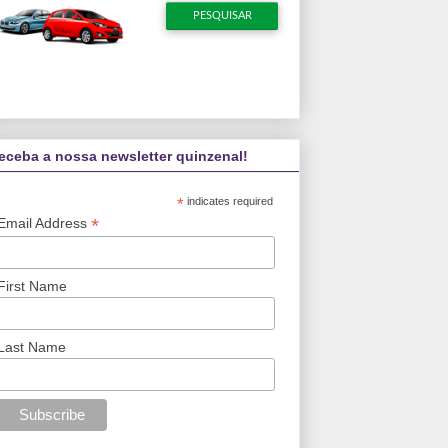
eceba a nossa newsletter quinzenal!
*
indicates required
*
Email Address
First Name
Last Name