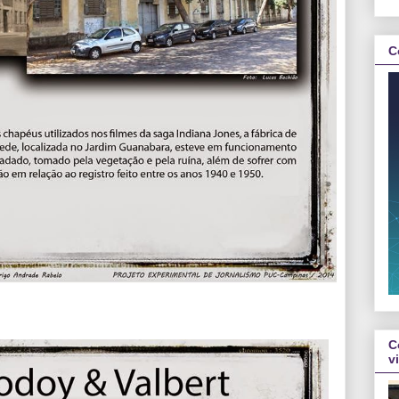
C
C
v