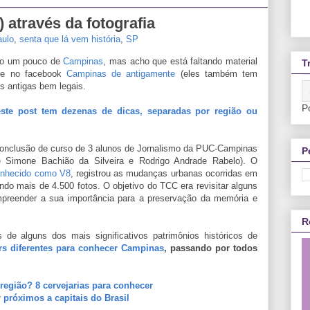
 através da fotografia
aulo
,
senta que lá vem história
,
SP
ndo um pouco de
Campinas
, mas acho que está faltando material
T
nte no facebook
Campinas de antigamente
(eles também tem
os antigas bem legais.
P
ste post tem dezenas de dicas, separadas por região ou
 conclusão de curso de 3 alunos de Jornalismo da PUC-Campinas
P
ê Simone Bachião da Silveira e Rodrigo Andrade Rabelo). O
conhecido como V8
, registrou as mudanças urbanas ocorridas em
o mais de 4.500 fotos. O objetivo do TCC era revisitar alguns
compreender a sua importância para a preservação da memória e
R
de alguns dos mais significativos patrimônios históricos de
rs diferentes para conhecer Campinas
, passando por todos
região? 8 cervejarias para conhecer
 próximos a capitais do Brasil