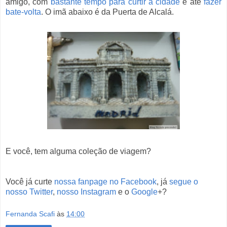
amigo, com
bastante tempo para curtir a cidade
e até
fazer
bate-volta
. O imã abaixo é da Puerta de Alcalá.
E você, tem alguma coleção de viagem?
Você já curte
nossa fanpage no Facebook
,
já
segue o
nosso Twitter
,
nosso Instagram
e o
Google
+?
Fernanda Scafi
às
14:00