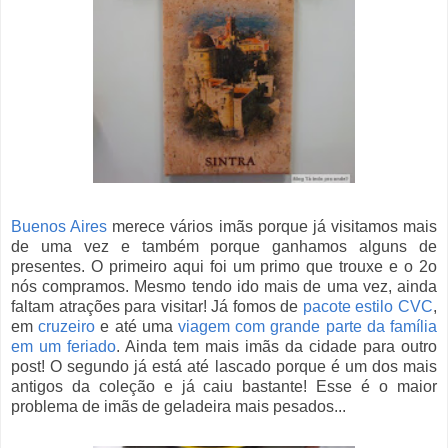
Buenos Aires
merece vários imãs porque já visitamos mais
de uma vez e também porque ganhamos alguns de
presentes. O primeiro aqui foi um primo que trouxe e o 2o
nós compramos. Mesmo tendo ido mais de uma vez, ainda
faltam atrações para visitar! Já fomos de
pacote estilo CVC
,
em
cruzeiro
e até uma
viagem com grande parte da família
em um feriado
. Ainda tem mais imãs da cidade para outro
post! O segundo já está até lascado porque é um dos mais
antigos da coleção e já caiu bastante! Esse é o maior
problema de imãs de geladeira mais pesados...