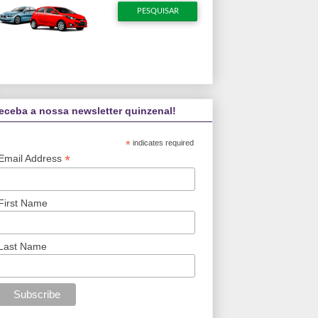
eceba a nossa newsletter quinzenal!
*
indicates required
*
Email Address
First Name
Last Name