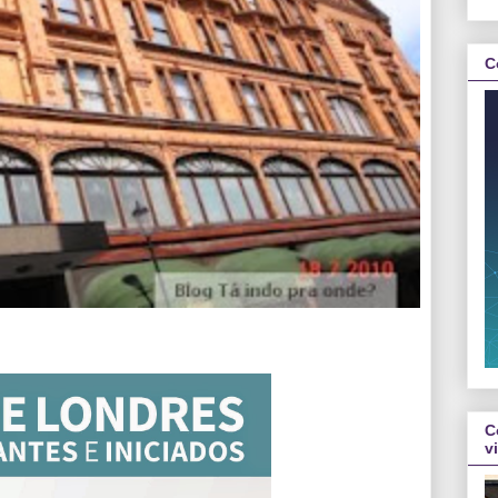
C
C
v