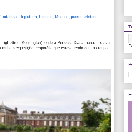
/Fortalezas
,
Inglaterra
,
Londres
,
Museus
,
passe turístico
,
T
 High Street Kensington), onde a Princesa Diana morou. Estava
P
u muito a exposição temporária que estava tendo com as roupas
P
R