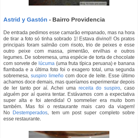
Astrid y Gastón
- Bairro Providencia
De entrada pedimos esse camarão empanado, mas na hora
de tirar a foto só tinha sobrado 1! Estava divino!! Os pratos
principais foram salmão com risoto, trio de peixes e esse
outro peixe com massa, pimentão, ervilhas e outros
legumes. De sobremesa, uma espécie de torta de chocolate
com sorvete de
lúcuma
(uma fruta típica peruana) e banana
flambada e a última foto foi o exagero total, uma segunda
sobremesa,
suspiro limeño
com doce de leite. Esse último
achamos doce demais, mas queríamos experimentar depois
de ler tanto por aí. Achei uma
receita do suspiro
, caso
alguém por aí queira tentar. Estávamos com a expectativa
super alta e foi atendida! O sommelier era muito bom
também. Mas foi o restaurante mais caro da viagem!
No
Destemperados
, tem um post super completo sobre
esse restaurante.