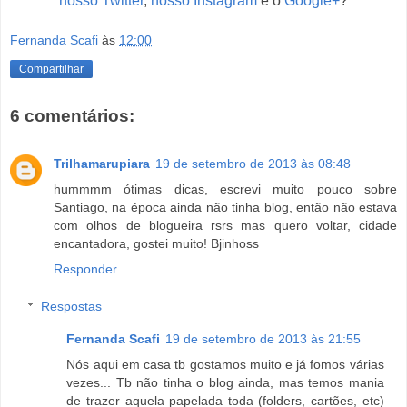
nosso Twitter
,
nosso Instagram
e o
Google+
?
Fernanda Scafi
às
12:00
Compartilhar
6 comentários:
Trilhamarupiara
19 de setembro de 2013 às 08:48
hummmm ótimas dicas, escrevi muito pouco sobre
Santiago, na época ainda não tinha blog, então não estava
com olhos de blogueira rsrs mas quero voltar, cidade
encantadora, gostei muito! Bjinhoss
Responder
Respostas
Fernanda Scafi
19 de setembro de 2013 às 21:55
Nós aqui em casa tb gostamos muito e já fomos várias
vezes... Tb não tinha o blog ainda, mas temos mania
de trazer aquela papelada toda (folders, cartões, etc)