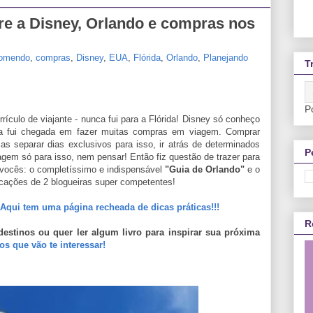
re a Disney, Orlando e compras nos
comendo
,
compras
,
Disney
,
EUA
,
Flórida
,
Orlando
,
Planejando
T
P
rículo de viajante - nunca fui para a Flórida! Disney só conheço
ca fui chegada em fazer muitas compras em viagem. Comprar
 separar dias exclusivos para isso, ir atrás de determinados
P
gem só para isso, nem pensar! Então fiz questão de trazer para
de vocês: o completíssimo e indispensável
"Guia de Orlando"
e o
icações de 2 blogueiras super competentes!
Aqui tem uma página recheada de dicas práticas!!!
R
destinos ou quer ler algum livro para inspirar sua próxima
s que vão te interessar!