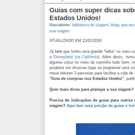
Guias com super dicas sob
Estados Unidos!
Marcadores:
biblioteca de viagem
,
blogs que re
sua viagem
ATUALIZADO EM 12/01/2018
Já falei que tenho uma grande "falha" no meu cur
a
Disneyland (na Califórnia)
. Além disso, nun
alguma coisa no meio do caminho tudo bem, mas
produtos em diversas lojas ou programar uma via
meus leitores 2 parcerias para facilitar a vida 
"Guia de compras nos Estados Unidos"
, publ
Quer mais dicas para planejar a sua viagem?
Precisa de indicações de guias para outros 
viagem?
Aqui tem uma porção de guias e livro