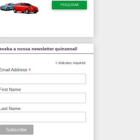
eceba a nossa newsletter quinzenal!
*
indicates required
*
Email Address
First Name
Last Name