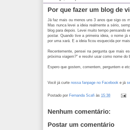
Por que fazer um blog de v
Já faz mais ou menos uns 3 anos que sigo os m
Mas nunca levei a ideia realmente a sério, semp
blog para depois. Levei muito tempo pensando
postar. Quando tive a primeira ideia, o nome já
por uma xará. E a ideia ficou esquecida por mai
Recentemente, pensei na pergunta que mais esc
próxima viagem?" e resolvi usar como nome do b
Espero que gostem, comentem, perguntem e etc
Você já curte
nossa fanpage no Facebook
e já
s
Postado por
Fernanda Scafi
às
15:38
Nenhum comentário:
Postar um comentário