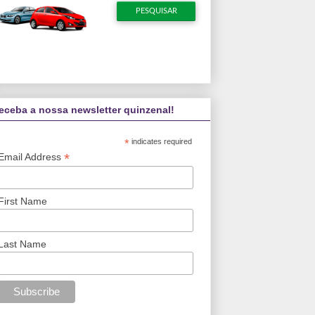
eceba a nossa newsletter quinzenal!
*
indicates required
*
Email Address
First Name
Last Name