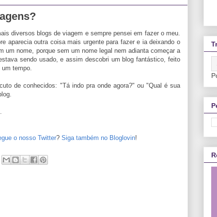
iagens?
ais diversos blogs de viagem e sempre pensei em fazer o meu.
re aparecia outra coisa mais urgente para fazer e ia deixando o
T
 em um nome, porque sem um nome legal nem adianta começar a
 estava sendo usado, e assim descobri um blog fantástico, feito
s um tempo.
P
uto de conhecidos: "Tá indo pra onde agora?" ou "Qual é sua
log.
P
.
egue o nosso Twitter
?
Siga também no Bloglovin
!
R