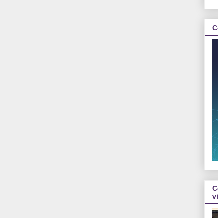
C
C
v